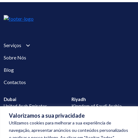
Serviços
Sobre Nós
Blog
Contactos
Dubai
Riyadh
United Arab Emirates
Kingdom of Saudi Arabia
Valorizamos a sua privacidade
Lisbon
Praia
Utilizamos cookies para melhorar a sua experiência de
Portugal
Cape Verde
navegação, apresentar anúncios ou conteúdos personalizados
e analisar o nosso tráfego. Ao clicar em "Aceitar Todos",