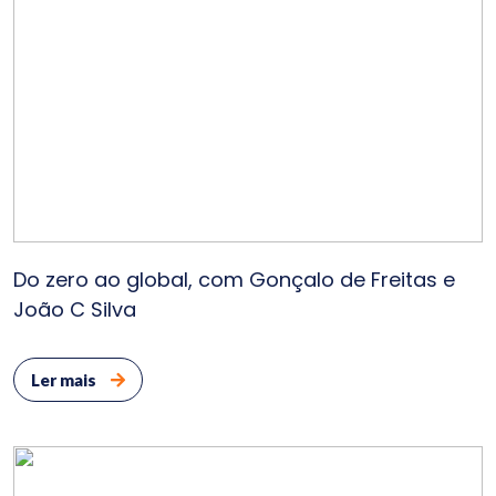
E
Do zero ao global, com Gonçalo de Freitas e
João C Silva
Ler mais