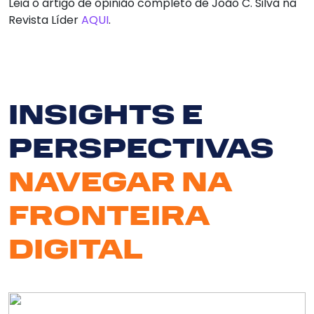
Leia o artigo de opinião completo de João C. Silva na
Revista Líder
AQUI
.
INSIGHTS E
Serv
PERSPECTIVAS
So
NAVEGAR NA
N
FRONTEIRA
Clie
DIGITAL
Bl
Cont