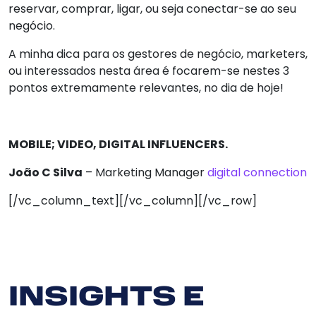
reservar, comprar, ligar, ou seja conectar-se ao seu
negócio.
A minha dica para os gestores de negócio, marketers,
Serv
ou interessados nesta área é focarem-se nestes 3
pontos extremamente relevantes, no dia de hoje!
So
MOBILE; VIDEO, DIGITAL INFLUENCERS.
N
João C Silva
– Marketing Manager
digital connection
Clie
[/vc_column_text][/vc_column][/vc_row]
Bl
Cont
INSIGHTS E