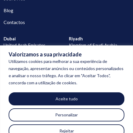
Blog
Contactos
Dubai
Riyadh
United Arab Emirates
Kingdom of Saudi Arabia
Valorizamos a sua privacidade
Lisbon
Praia
Utilizamos cookies para melhorar a sua experiência de
Portugal
Cape Verde
navegação, apresentar anúncios ou conteúdos personalizados
e analisar o nosso tráfego. Ao clicar em "Aceitar Todos",
geral@digitalconnection.pt
concorda com a utilização de cookies.
+351 913 988 058
+351 927 277 523
Aceite tudo
Personalizar
© Copyright 2026
digital connection
| Todos os direitos reservados |
Rejeitar