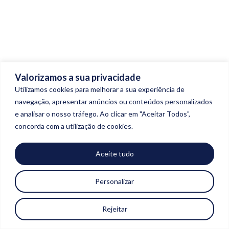
Bl
Cont
Do zero ao global, com Gonçalo de Freitas e João C
Valorizamos a sua privacidade
Silva
E
Utilizamos cookies para melhorar a sua experiência de
navegação, apresentar anúncios ou conteúdos personalizados
Ler mais
e analisar o nosso tráfego. Ao clicar em "Aceitar Todos",
concorda com a utilização de cookies.
More Top Stories
Aceite tudo
Personalizar
Rejeitar